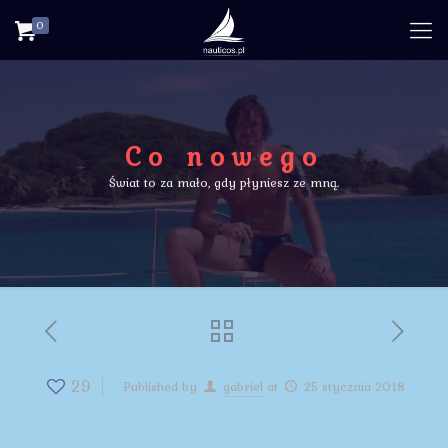
0
Co nowego
Świat to za mało, gdy płyniesz ze mną.
29
Published by
gabriel
at
25 stycznia 2018