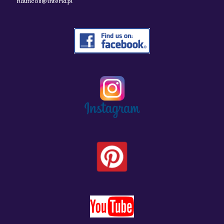
nauticos@interia.pl