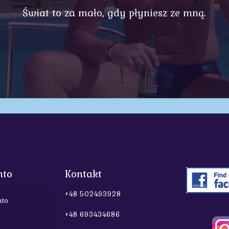
Świat to za mało, gdy płyniesz ze mną.
nto
Kontakt
+48 502493928
nto
+48 693434686