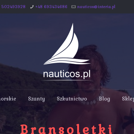
8 502493928
+48 693434686
nauticos@interia.pl
morskie
Szanty
Szkutnictwo
Blog
Skle
Bransoletki