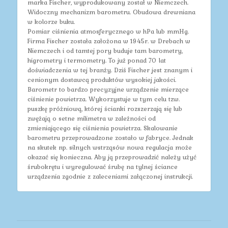
marka Fischer, wyprodukowany został w Niemczech.
Widoczny mechanizm barometru. Obudowa drewniana
w kolorze buku.
Pomiar ciśnienia atmosferycznego w hPa lub mmHg.
Firma Fischer została założona w 1945r. w Drebach w
Niemczech i od tamtej pory buduje tam barometry,
higrometry i termometry. To już ponad 70 lat
doświadczenia w tej branży. Dziś Fischer jest znanym i
cenionym dostawcą produktów wysokiej jakości.
Barometr to bardzo precyzyjne urządzenie mierzące
ciśnienie powietrza. Wykorzystuje w tym celu tzw.
puszkę próżniową, której ścianki rozszerzają się lub
zwężają o setne milimetra w zależności od
zmieniającego się ciśnienia powietrza. Skalowanie
barometru przeprowadzone zostało w fabryce. Jednak
na skutek np. silnych wstrząsów nowa regulacja może
okazać się konieczna. Aby ją przeprowadzić należy użyć
śrubokrętu i wyregulować śrubę na tylnej ściance
urządzenia zgodnie z zaleceniami załączonej instrukcji.