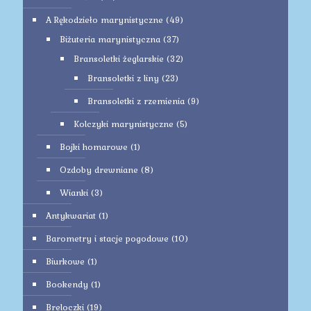
A Rękodzieło marynistyczne
(49)
Biżuteria marynistyczna
(37)
Bransoletki żeglarskie
(32)
Bransoletki z liny
(23)
Bransoletki z rzemienia
(9)
Kolczyki marynistyczne
(5)
Bojki homarowe
(1)
Ozdoby drewniane
(8)
Wianki
(3)
Antykwariat
(1)
Barometry i stacje pogodowe
(10)
Biurkowe
(1)
Bookendy
(1)
Breloczki
(19)