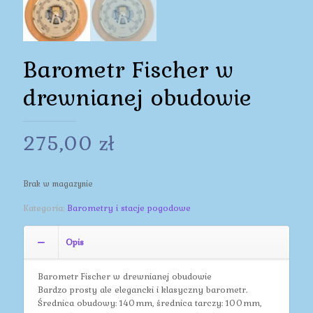
Barometr Fischer w
drewnianej obudowie
275,00
zł
Brak w magazynie
Kategoria:
Barometry i stacje pogodowe
Opis
Barometr Fischer w drewnianej obudowie
Bardzo prosty ale elegancki i klasyczny barometr.
Średnica obudowy: 140mm, średnica tarczy: 100mm,