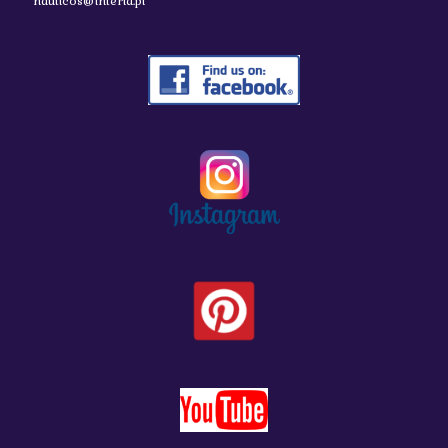
nauticos@interia.pl