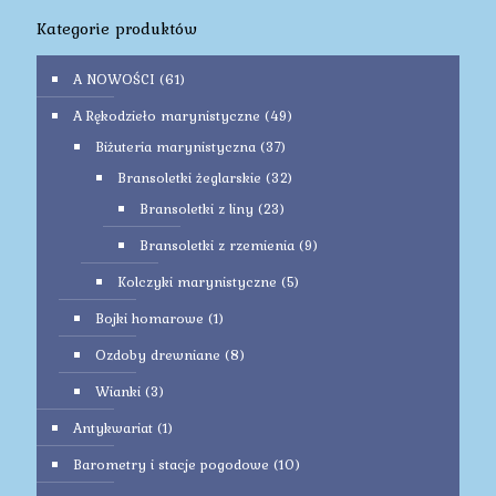
Kategorie produktów
A NOWOŚCI
(61)
A Rękodzieło marynistyczne
(49)
Biżuteria marynistyczna
(37)
Bransoletki żeglarskie
(32)
Bransoletki z liny
(23)
Bransoletki z rzemienia
(9)
Kolczyki marynistyczne
(5)
Bojki homarowe
(1)
Ozdoby drewniane
(8)
Wianki
(3)
Antykwariat
(1)
Barometry i stacje pogodowe
(10)