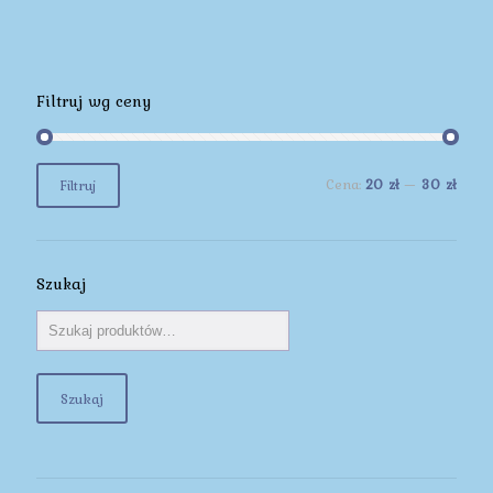
Filtruj wg ceny
Cena
Cena
Cena:
20 zł
—
30 zł
Filtruj
min
max
Szukaj
Szukaj