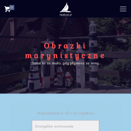
0
Obrazki
marynistyczne
Świat to za mało, gdy płyniesz ze mną.
Wyświetlanie 1–12 z 14 wyników