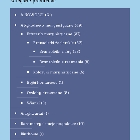
Kategorie produktów
A NOWOŚCI
(61)
A Rękodzieło marynistyczne
(49)
Biżuteria marynistyczna
(37)
Bransoletki żeglarskie
(32)
Bransoletki z liny
(23)
Bransoletki z rzemienia
(9)
Kolczyki marynistyczne
(5)
Bojki homarowe
(1)
Ozdoby drewniane
(8)
Wianki
(3)
Antykwariat
(1)
Barometry i stacje pogodowe
(10)
Biurkowe
(1)