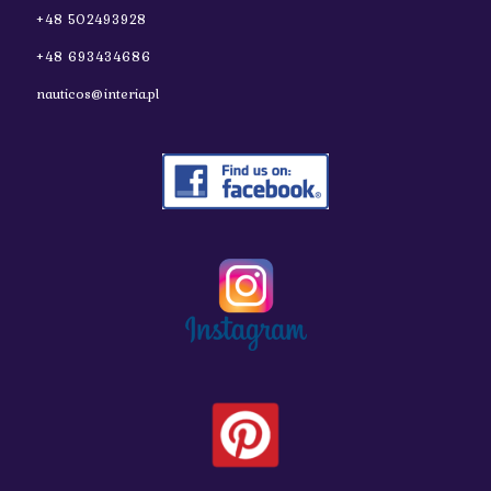
+48 502493928
+48 693434686
nauticos@interia.pl