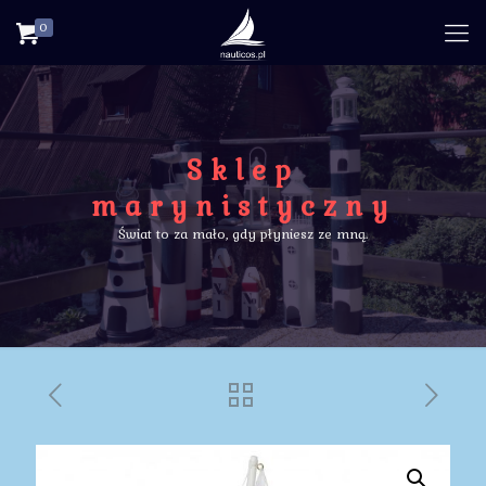
0
Sklep
marynistyczny
Świat to za mało, gdy płyniesz ze mną.