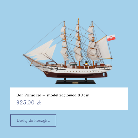
Dar Pomorza – model żaglowca 80cm
925,00
zł
Dodaj do koszyka