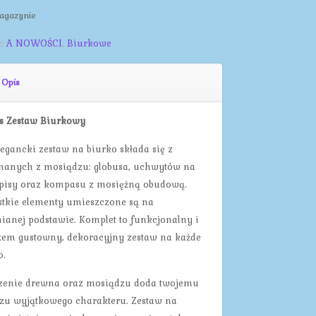
agazynie
e:
A NOWOŚCI
,
Biurkowe
Opis
s Zestaw Biurkowy
legancki zestaw na biurko składa się z
anych z mosiądzu: globusa, uchwytów na
pisy oraz kompasu z mosiężną obudową.
tkie elementy umieszczone są na
ianej podstawie. Komplet to funkcjonalny i
em gustowny, dekoracyjny zestaw na każde
o.
zenie drewna oraz mosiądzu doda twojemu
zu wyjątkowego charakteru. Zestaw na