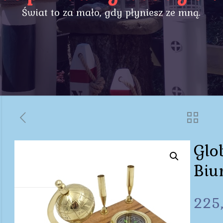
Świat to za mało, gdy płyniesz ze mną.
Glo
Biu
225