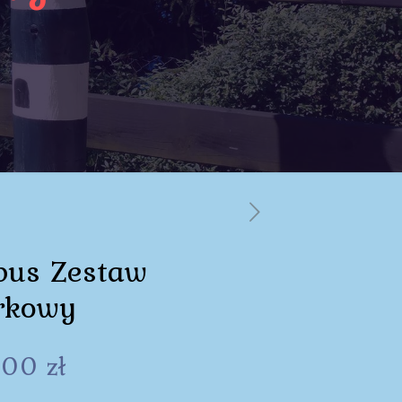
bus Zestaw
rkowy
,00
zł