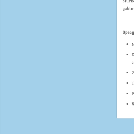
biurk
gabin
Specy
M
K
c
2
T
P