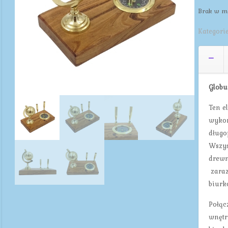
Brak w m
Kategori
Globu
Ten e
wykon
długo
Wszys
drewn
zaraz
biurk
Połąc
wnętr