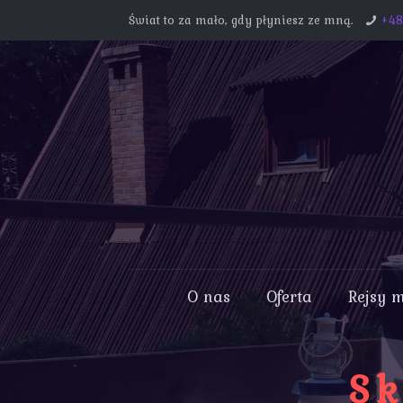
Świat to za mało, gdy płyniesz ze mną.
+4
O nas
Oferta
Rejsy 
Sk