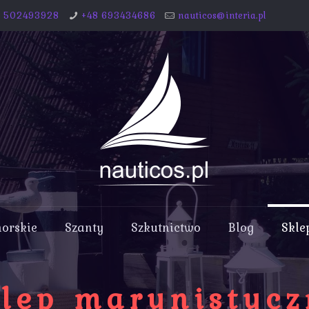
8 502493928
+48 693434686
nauticos@interia.pl
morskie
Szanty
Szkutnictwo
Blog
Skle
lep marynistyc