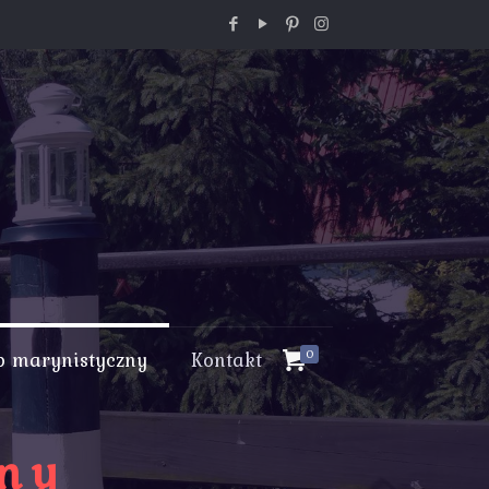
p marynistyczny
Kontakt
0
zny