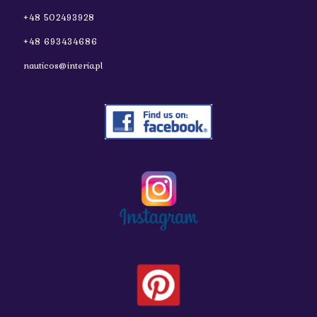
+48 502493928
+48 693434686
nauticos@interia.pl