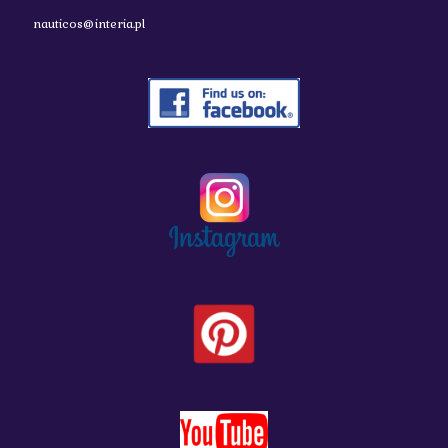
nauticos@interia.pl