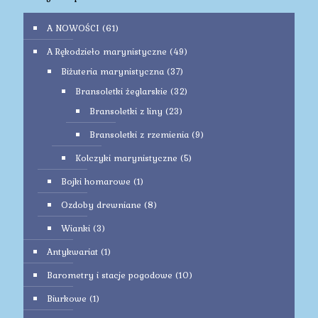
A NOWOŚCI
(61)
A Rękodzieło marynistyczne
(49)
Biżuteria marynistyczna
(37)
Bransoletki żeglarskie
(32)
Bransoletki z liny
(23)
Bransoletki z rzemienia
(9)
Kolczyki marynistyczne
(5)
Bojki homarowe
(1)
Ozdoby drewniane
(8)
Wianki
(3)
Antykwariat
(1)
Barometry i stacje pogodowe
(10)
Biurkowe
(1)