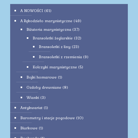
A NOWOŚCI
(61)
A Rękodzieło marynistyczne
(49)
Biżuteria marynistyczna
(37)
Bransoletki żeglarskie
(32)
Bransoletki z liny
(23)
Bransoletki z rzemienia
(9)
Kolczyki marynistyczne
(5)
Bojki homarowe
(1)
Ozdoby drewniane
(8)
Wianki
(3)
Antykwariat
(1)
Barometry i stacje pogodowe
(10)
Biurkowe
(1)