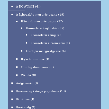
A NOWOŚCI
(61)
A Rękodzieło marynistyczne
(49)
Biżuteria marynistyczna
(37)
Bransoletki żeglarskie
(32)
Bransoletki z liny
(23)
Bransoletki z rzemienia
(9)
Kolczyki marynistyczne
(5)
Bojki homarowe
(1)
Ozdoby drewniane
(8)
Wianki
(3)
Antykwariat
(1)
Barometry i stacje pogodowe
(10)
Biurkowe
(1)
Bookendy
(1)