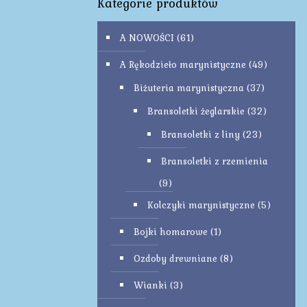
Kategorie produktów
A NOWOŚCI
(61)
A Rękodzieło marynistyczne
(49)
Biżuteria marynistyczna
(37)
Bransoletki żeglarskie
(32)
Bransoletki z liny
(23)
Bransoletki z rzemienia
(9)
Kolczyki marynistyczne
(5)
Bojki homarowe
(1)
Ozdoby drewniane
(8)
Wianki
(3)