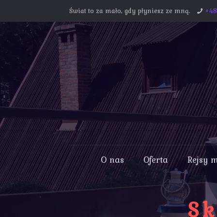
Świat to za mało, gdy płyniesz ze mną.
+4
O nas
Oferta
Rejsy 
Sk