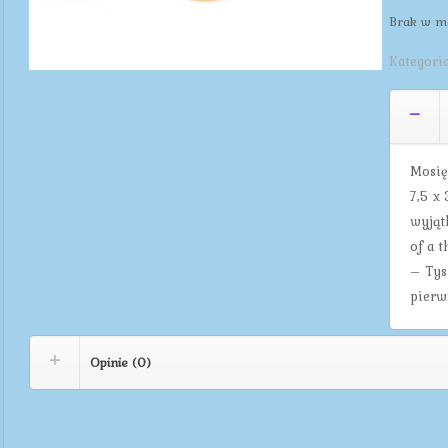
Brak w m
Kategori
Mosię
7,5 x
wyjąt
of a 
– Tys
pierw
Opinie (0)