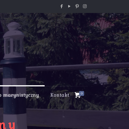
p marynistyczny
Kontakt
0
zny