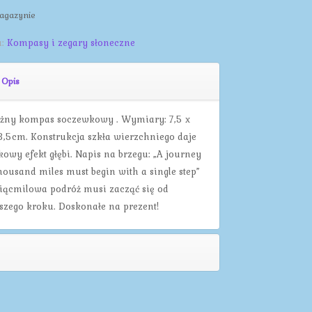
agazynie
a:
Kompasy i zegary słoneczne
Opis
żny kompas soczewkowy . Wymiary: 7,5 x
 3,5cm. Konstrukcja szkła wierzchniego daje
kowy efekt głębi. Napis na brzegu: „A journey
thousand miles must begin with a single step”
iącmilowa podróż musi zacząć się od
szego kroku. Doskonałe na prezent!