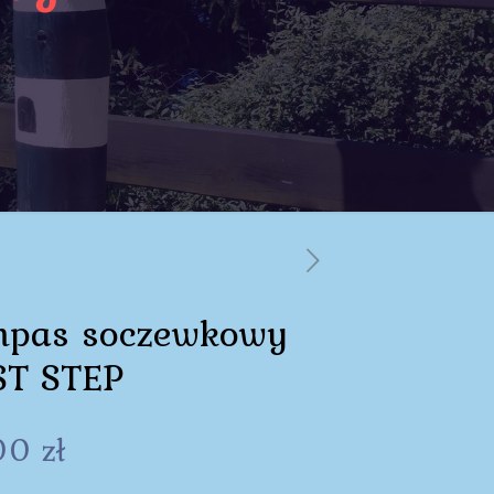
pas soczewkowy
ST STEP
00
zł