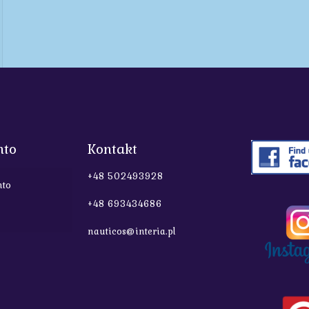
nto
Kontakt
+48 502493928
nto
+48 693434686
nauticos@interia.pl