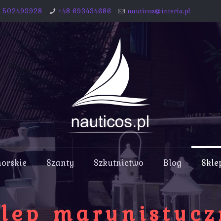
8 502493928
+48 693434686
nauticos@interia.pl
morskie
Szanty
Szkutnictwo
Blog
Skle
lep marynistyc