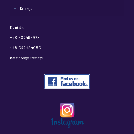
Koszyk
Kontakt
+48 502493928
+48 693434686
nauticos@interia.pl