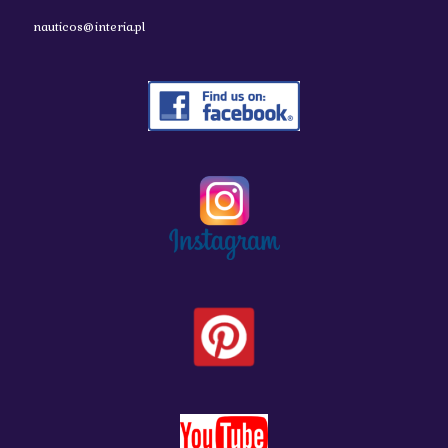
nauticos@interia.pl