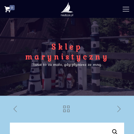
0
Sklep
marynistyczny
Świat to za mało, gdy płyniesz ze mną.