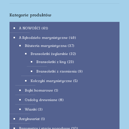
Kategorie produktów
A NOWOŚCI
(61)
A Rękodzieło marynistyczne
(49)
Biżuteria marynistyczna
(37)
Bransoletki żeglarskie
(32)
Bransoletki z liny
(23)
Bransoletki z rzemienia
(9)
Kolczyki marynistyczne
(5)
Bojki homarowe
(1)
Ozdoby drewniane
(8)
Wianki
(3)
Antykwariat
(1)
Barometry i stacje pogodowe
(10)