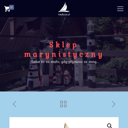
0
Sklep
marynistyczny
Świat to za mało, gdy płyniesz ze mną.