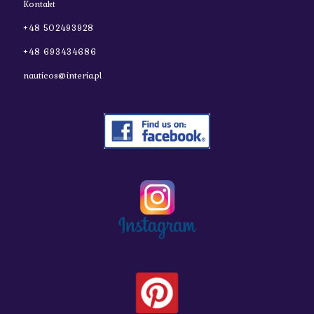
Kontakt
+48 502493928
+48 693434686
nauticos@interia.pl