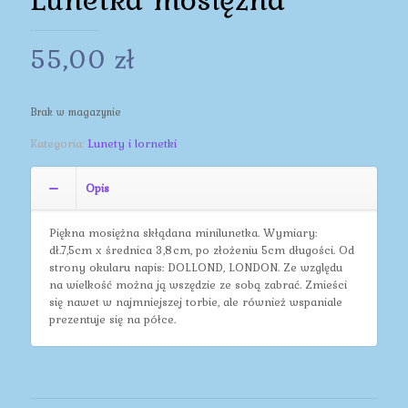
55,00
zł
Brak w magazynie
Kategoria:
Lunety i lornetki
Opis
Piękna mosiężna skłądana minilunetka. Wymiary:
dł.7,5cm x średnica 3,8cm, po złożeniu 5cm długości. Od
strony okularu napis: DOLLOND, LONDON. Ze względu
na wielkość można ją wszędzie ze sobą zabrać. Zmieści
się nawet w najmniejszej torbie, ale również wspaniale
prezentuje się na półce.