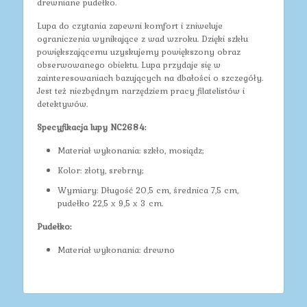
drewniane pudełko.
Lupa do czytania zapewni komfort i zniweluje
ograniczenia wynikające z wad wzroku. Dzięki szkłu
powiększającemu uzyskujemy powiększony obraz
obserwowanego obiektu. Lupa przydaje się w
zainteresowaniach bazujących na dbałości o szczegóły.
Jest też niezbędnym narzędziem pracy filatelistów i
detektywów.
Specyfikacja lupy NC2684:
Materiał wykonania: szkło, mosiądz;
Kolor: złoty, srebrny;
Wymiary: Długość 20,5 cm, średnica 7,5 cm,
pudełko 22,5 x 9,5 x 3 cm.
Pudełko:
Materiał wykonania: drewno