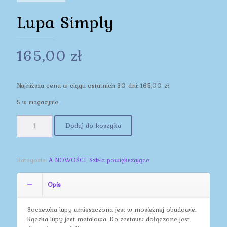
Lupa Simply
165,00
zł
Najniższa cena w ciągu ostatnich 30 dni:
165,00
zł
5 w magazynie
Dodaj do koszyka
Kategorie:
A NOWOŚCI
,
Szkła powiększające
Opis
Soczewka lupy umieszczona jest w mosiężnej obudowie.
Rączka lupy jest metalowa. Do zestawu dołączone jest