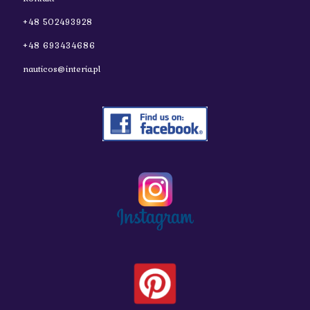
+48 502493928
+48 693434686
nauticos@interia.pl