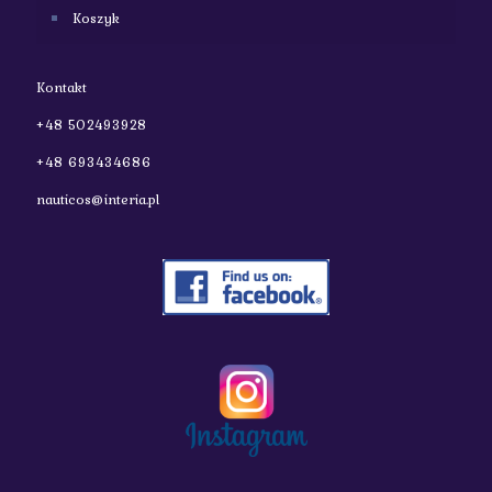
Koszyk
Kontakt
+48 502493928
+48 693434686
nauticos@interia.pl