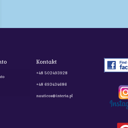
nto
Kontakt
+48 502493928
nto
+48 693434686
nauticos@interia.pl