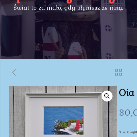
Świat to za mało, gdy płyniesz ze mną.
Oia
30,
4 w maga