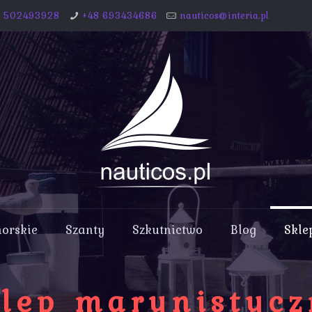
8 502493928
+48 693434686
nauticos@interia.pl
morskie
Szanty
Szkutnictwo
Blog
Skle
lep marynistyc