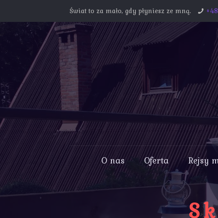
Świat to za mało, gdy płyniesz ze mną.
+4
O nas
Oferta
Rejsy 
Sk