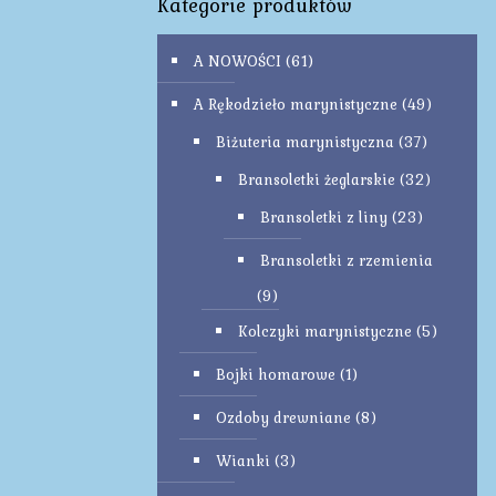
Kategorie produktów
A NOWOŚCI
(61)
A Rękodzieło marynistyczne
(49)
Biżuteria marynistyczna
(37)
Bransoletki żeglarskie
(32)
Bransoletki z liny
(23)
Bransoletki z rzemienia
(9)
Kolczyki marynistyczne
(5)
Bojki homarowe
(1)
Ozdoby drewniane
(8)
Wianki
(3)