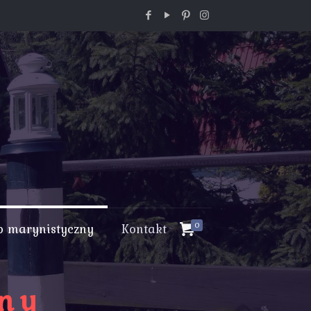
p marynistyczny
Kontakt
0
zny