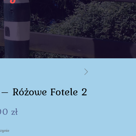
 – Różowe Fotele 2
00
zł
zynie