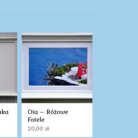
nka
Oia – Różowe
Fotele
20,00
zł