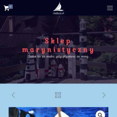
0
Sklep
marynistyczny
Świat to za mało, gdy płyniesz ze mną.