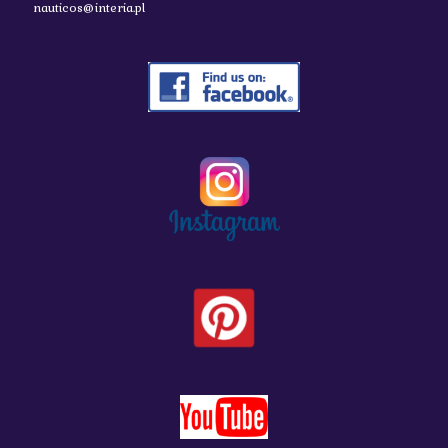
nauticos@interia.pl