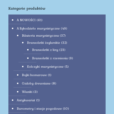
Kategorie produktów
A NOWOŚCI
(61)
A Rękodzieło marynistyczne
(49)
Biżuteria marynistyczna
(37)
Bransoletki żeglarskie
(32)
Bransoletki z liny
(23)
Bransoletki z rzemienia
(9)
Kolczyki marynistyczne
(5)
Bojki homarowe
(1)
Ozdoby drewniane
(8)
Wianki
(3)
Antykwariat
(1)
Barometry i stacje pogodowe
(10)