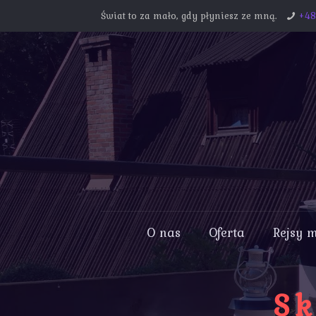
Świat to za mało, gdy płyniesz ze mną.
+4
O nas
Oferta
Rejsy 
Sk