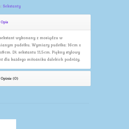
a:
Sekstanty
Opis
sekstant wykonany z mosiądzu w
ianym pudełku. Wymiary pudełka: 16cm x
x8cm. Dł. sekstantu 11,5cm. Piękny stylowy
nt dla każdego miłośnika dalekich podróży.
Opinie (0)