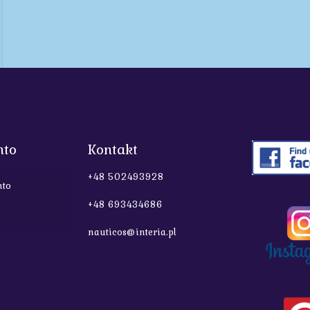
nto
Kontakt
+48 502493928
nto
+48 693434686
nauticos@interia.pl