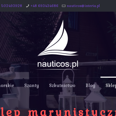
8 502493928
+48 693434686
nauticos@interia.pl
morskie
Szanty
Szkutnictwo
Blog
Skle
lep marynistyc