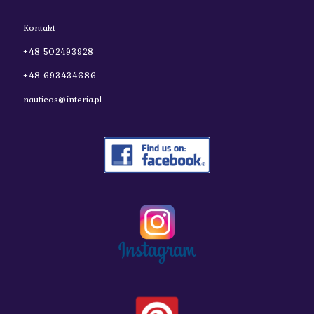
Kontakt
+48 502493928
+48 693434686
nauticos@interia.pl