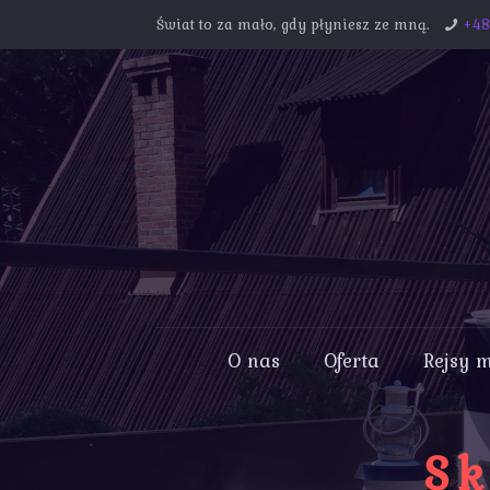
Świat to za mało, gdy płyniesz ze mną.
+4
O nas
Oferta
Rejsy 
Sk