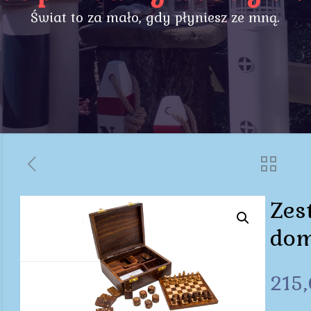
Świat to za mało, gdy płyniesz ze mną.
Zest
dom
215