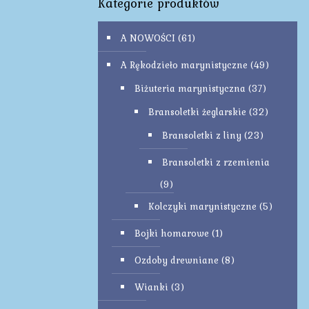
Kategorie produktów
A NOWOŚCI
(61)
A Rękodzieło marynistyczne
(49)
Biżuteria marynistyczna
(37)
Bransoletki żeglarskie
(32)
Bransoletki z liny
(23)
Bransoletki z rzemienia
(9)
Kolczyki marynistyczne
(5)
Bojki homarowe
(1)
Ozdoby drewniane
(8)
Wianki
(3)