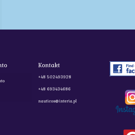
nto
Kontakt
+48 502493928
nto
+48 693434686
nauticos@interia.pl