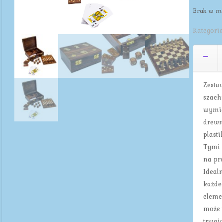
Brak w m
Kategori
Zesta
szach
wymia
drewn
plast
Tymi 
na pr
Ideal
każde
eleme
może 
trwaj