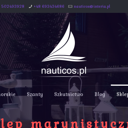
8 502493928
+48 693434686
nauticos@interia.pl
morskie
Szanty
Szkutnictwo
Blog
Skle
lep marynistyc