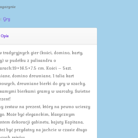
agazynie
a:
Gry
Opis
w tradycyjnych gier (kości, domino, karty,
y) w pudełku z palisandru o
rach:19×16.5×7.5 cm. Kości – 5szt.
iane, domino drewniane, 1 talia kart
ikowych, drewniane bierki do gry w szachy.
samymi bierkami gramy w warcaby. Świetne
ezent!
ny zestaw na prezent, który na pewno ucieszy
go. Może być eleganckim, klasycznym
ntem dekoracji gabinetu, kajuty Kapitana,
też być przydatny na jachcie w czasie długo
ących rejsów.