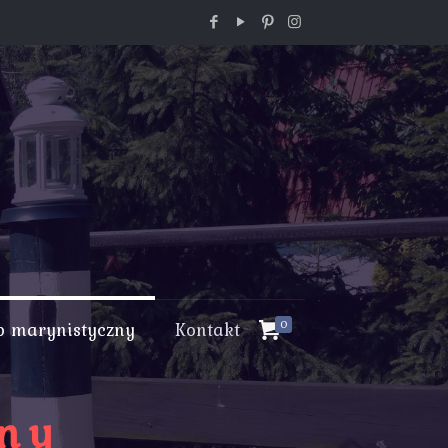
p marynistyczny
Kontakt
0
zny