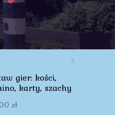
aw gier: kości,
ino, karty, szachy
,00
zł