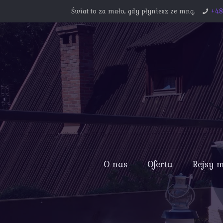
Świat to za mało, gdy płyniesz ze mną.
+4
O nas
Oferta
Rejsy 