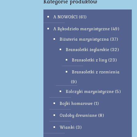
Kategorie produktów
A NOWOŚCI
(61)
A Rękodzieło marynistyczne
(49)
Biżuteria marynistyczna
(37)
Bransoletki żeglarskie
(32)
Bransoletki z liny
(23)
Bransoletki z rzemienia
(9)
Kolczyki marynistyczne
(5)
Bojki homarowe
(1)
Ozdoby drewniane
(8)
Wianki
(3)