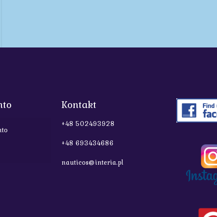
nto
Kontakt
+48 502493928
nto
+48 693434686
nauticos@interia.pl