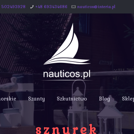
8 502493928
+48 693434686
nauticos@interia.pl
morskie
Szanty
Szkutnictwo
Blog
Skle
sznurek