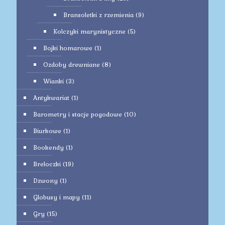
Bransoletki z rzemienia
(9)
Kolczyki marynistyczne
(5)
Bojki homarowe
(1)
Ozdoby drewniane
(8)
Wianki
(3)
Antykwariat
(1)
Barometry i stacje pogodowe
(10)
Biurkowe
(1)
Bookendy
(1)
Breloczki
(19)
Dzwony
(1)
Globusy i mapy
(11)
Gry
(15)