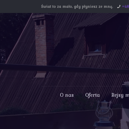
Świat to za mało, gdy płyniesz ze mną.
+4
O nas
Oferta
Rejsy 