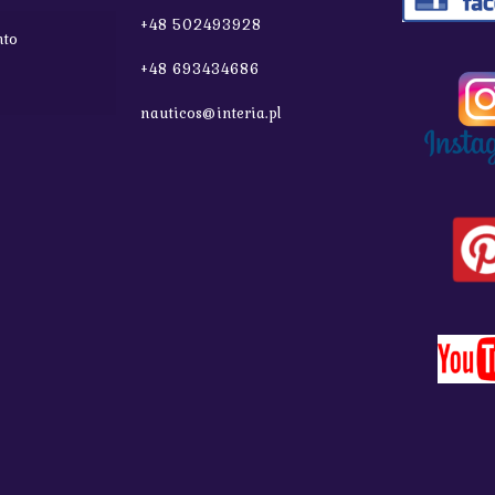
+48 502493928
nto
+48 693434686
nauticos@interia.pl