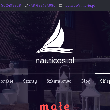
8 502493928
+48 693434686
nauticos@interia.pl
morskie
Szanty
Szkutnictwo
Blog
Skle
małe