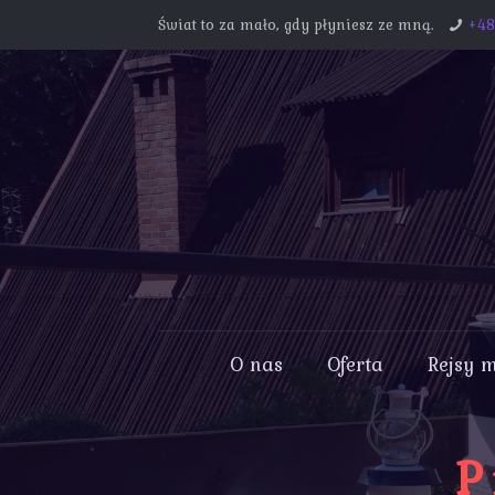
Świat to za mało, gdy płyniesz ze mną.
+4
O nas
Oferta
Rejsy 
P