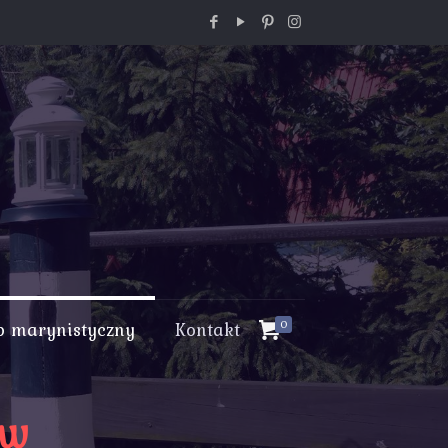
p marynistyczny
Kontakt
0
ów