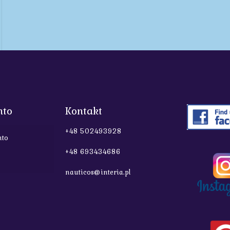
nto
Kontakt
+48 502493928
nto
+48 693434686
nauticos@interia.pl