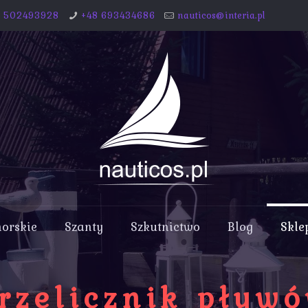
8 502493928
+48 693434686
nauticos@interia.pl
morskie
Szanty
Szkutnictwo
Blog
Skle
rzelicznik pływ