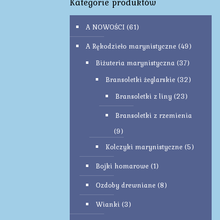
Kategorie produktów
A NOWOŚCI
(61)
A Rękodzieło marynistyczne
(49)
Biżuteria marynistyczna
(37)
Bransoletki żeglarskie
(32)
Bransoletki z liny
(23)
Bransoletki z rzemienia
(9)
Kolczyki marynistyczne
(5)
Bojki homarowe
(1)
Ozdoby drewniane
(8)
Wianki
(3)