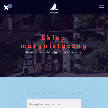
0
Sklep
marynistyczny
Świat to za mało, gdy płyniesz ze mną.
Wyświetlanie 169–180 z 191 wyników