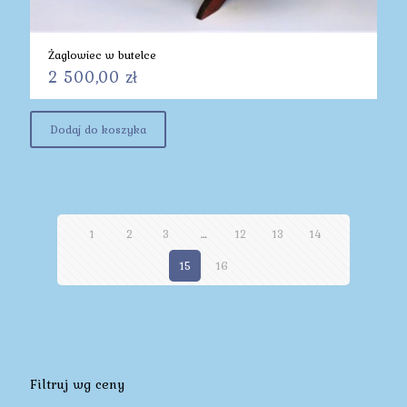
Żaglowiec w butelce
2 500,00
zł
Dodaj do koszyka
1
2
3
…
12
13
14
15
16
Filtruj wg ceny