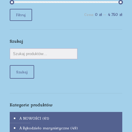
Cena
Cena
Cena:
0 zł
—
4 750 zł
Filtruj
min
max
Szukaj
Szukaj
Kategorie produktów
A NOWOŚCI
(61)
A Rękodzieło marynistyczne
(49)