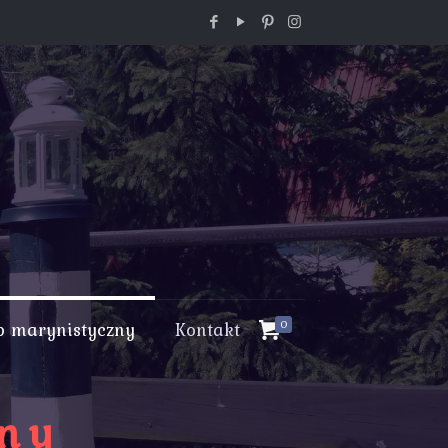
p marynistyczny
Kontakt
0
zny