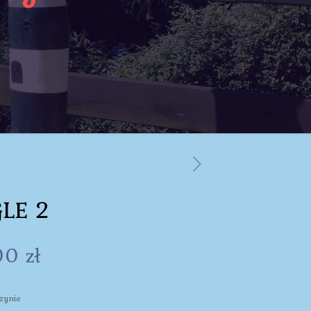
LE 2
00
zł
zynie