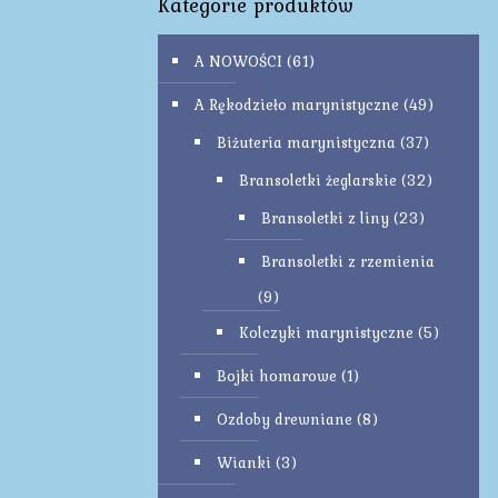
Kategorie produktów
A NOWOŚCI
(61)
A Rękodzieło marynistyczne
(49)
Biżuteria marynistyczna
(37)
Bransoletki żeglarskie
(32)
Bransoletki z liny
(23)
Bransoletki z rzemienia
(9)
Kolczyki marynistyczne
(5)
Bojki homarowe
(1)
Ozdoby drewniane
(8)
Wianki
(3)