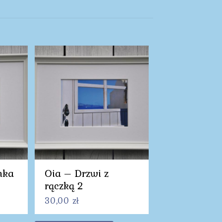
nka
Oia – Drzwi z
rączką 2
30,00
zł