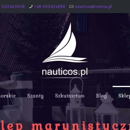
8 502493928
+48 693434686
nauticos@interia.pl
morskie
Szanty
Szkutnictwo
Blog
Skle
lep marynistyc