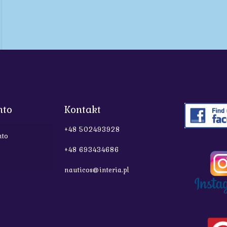
nto
Kontakt
+48 502493928
nto
+48 693434686
nauticos@interia.pl