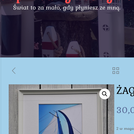
Świat to za mało, gdy płyniesz ze mną.
ŻAG
30,
2 w maga