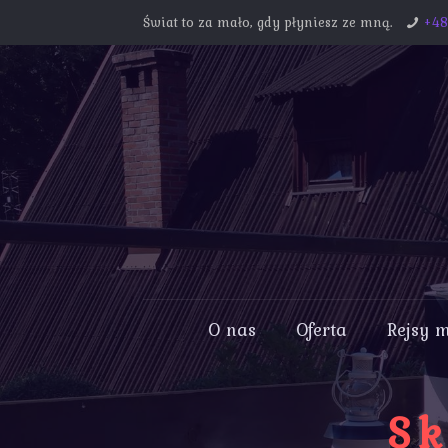
Świat to za mało, gdy płyniesz ze mną.
+4
O nas
Oferta
Rejsy 
Sk