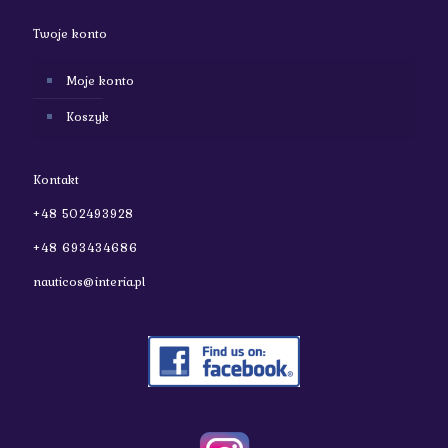
Twoje konto
Moje konto
Koszyk
Kontakt
+48 502493928
+48 693434686
nauticos@interia.pl