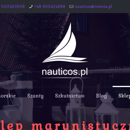
8 502493928
+48 693434686
nauticos@interia.pl
morskie
Szanty
Szkutnictwo
Blog
Skle
lep marynistyc