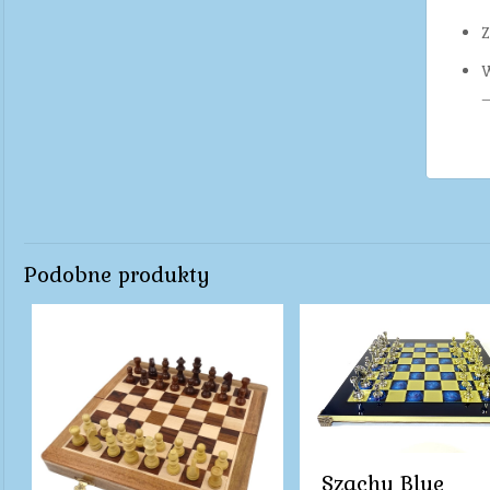
Z
W
–
Podobne produkty
Szachy Blue