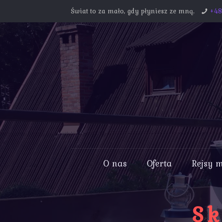
Świat to za mało, gdy płyniesz ze mną.
+4
O nas
Oferta
Rejsy 
Sk