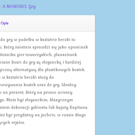
e:
A NOWOŚCI
,
Gry
Opis
 do gry w pudełku w kształcie beczki to
w, który świetnie sprawdzi się jako upominek
iłośnika gier towarzyskich, planszówek.
iane kości do gry są elegancką i bardziej
giczną alternatywą dla plastikowych kostek.
 w kształcie beczki służy do
howywania kostek oraz do gry. Idealny
w na prezent, który na pewno ucieszy
go. Może być eleganckim, klasycznym
ntem dekoracji gabinetu lub kajuty Kapitana.
też być przydatny na jachcie, w czasie długo
ących rejsów.