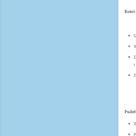
Kości
5
W
D
i
Z
Pudeł
W
P