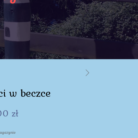
ci w beczce
00
zł
agazynie