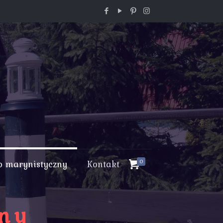
p marynistyczny
Kontakt
0
zny