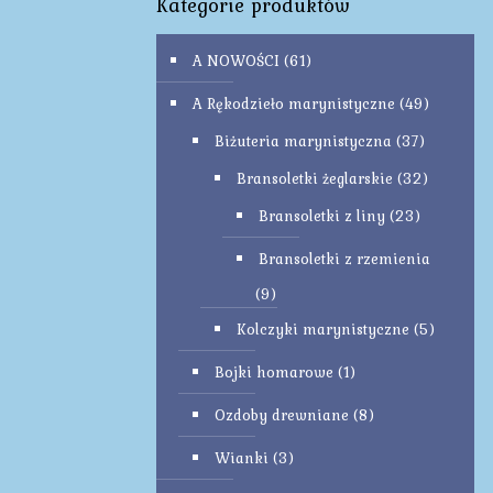
Kategorie produktów
A NOWOŚCI
(61)
A Rękodzieło marynistyczne
(49)
Biżuteria marynistyczna
(37)
Bransoletki żeglarskie
(32)
Bransoletki z liny
(23)
Bransoletki z rzemienia
(9)
Kolczyki marynistyczne
(5)
Bojki homarowe
(1)
Ozdoby drewniane
(8)
Wianki
(3)