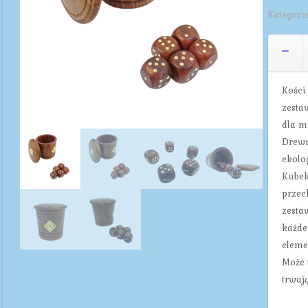
Kategori
Kości
zesta
dla m
Drewn
ekolo
Kubek
przec
zesta
każde
eleme
Może 
trwaj