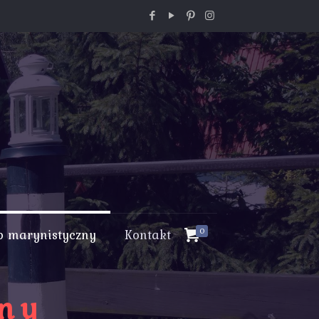
p marynistyczny
Kontakt
0
zny