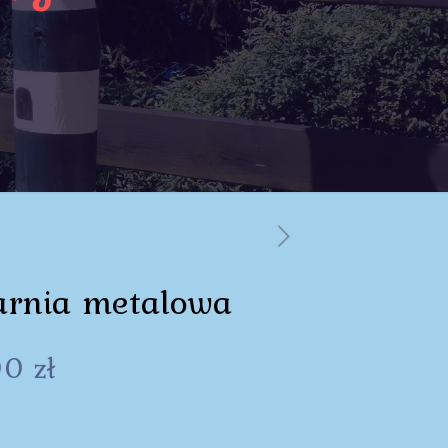
arnia metalowa
00
zł