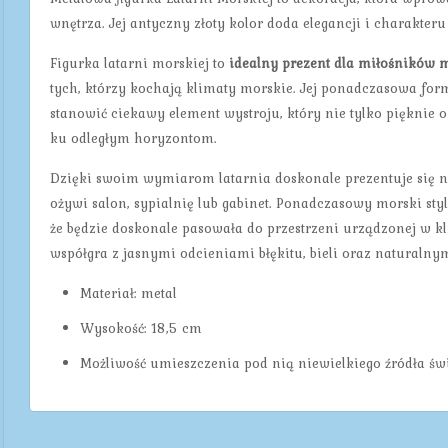
wnętrza. Jej antyczny złoty kolor doda elegancji i charakte
Figurka latarni morskiej to
idealny prezent dla miłośników 
tych, którzy kochają klimaty morskie. Jej ponadczasowa for
stanowić ciekawy element wystroju, który nie tylko pięknie oz
ku odległym horyzontom.
Dzięki swoim wymiarom latarnia doskonale prezentuje się na 
ożywi salon, sypialnię lub gabinet. Ponadczasowy morski sty
że będzie doskonale pasowała do przestrzeni urządzonej w 
współgra z jasnymi odcieniami błękitu, bieli oraz naturalny
Materiał: metal
Wysokość: 18,5 cm
Możliwość umieszczenia pod nią niewielkiego źródła świ