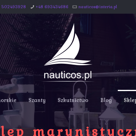
8 502493928
+48 693434686
nauticos@interia.pl
morskie
Szanty
Szkutnictwo
Blog
Skle
lep marynistyc