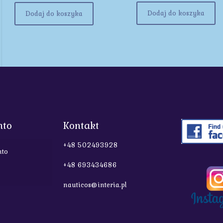
Dodaj do koszyka
Dodaj do koszyka
nto
Kontakt
+48 502493928
nto
+48 693434686
nauticos@interia.pl