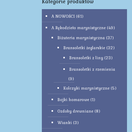
Kategorie produktów
A NOWOŚCI
(61)
A Rękodzieło marynistyczne
(49)
Biżuteria marynistyczna
(37)
Bransoletki żeglarskie
(32)
Bransoletki z liny
(23)
Bransoletki z rzemienia
(9)
Kolczyki marynistyczne
(5)
Bojki homarowe
(1)
Ozdoby drewniane
(8)
Wianki
(3)