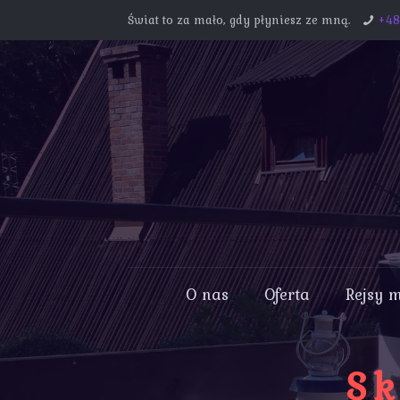
Świat to za mało, gdy płyniesz ze mną.
+4
O nas
Oferta
Rejsy 
Sk