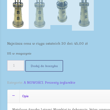
Najniższa cena w ciągu ostatnich 30 dni:
45,00
zł
115 w magazynie
Dodaj do koszyka
Kategorie:
A NOWOŚCI
,
Prezenty żeglarskie
Opis
Metalowa figurka Latarni Morskiej to dekoracja, która wpro