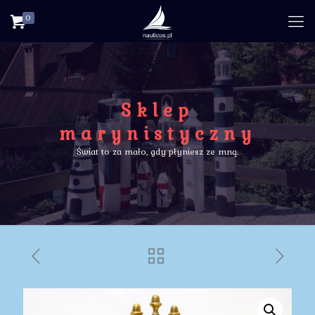
0
Sklep
marynistyczny
Świat to za mało, gdy płyniesz ze mną.