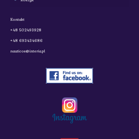
Kontakt
+48 502493928
+48 693434686
nauticos@interia.pl