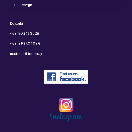
Koszyk
Kontakt
+48 502493928
+48 693434686
nauticos@interia.pl