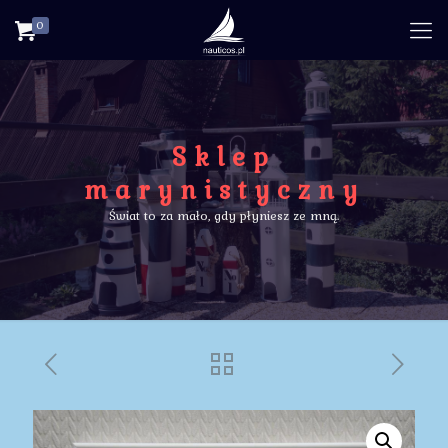
0
Sklep
marynistyczny
Świat to za mało, gdy płyniesz ze mną.