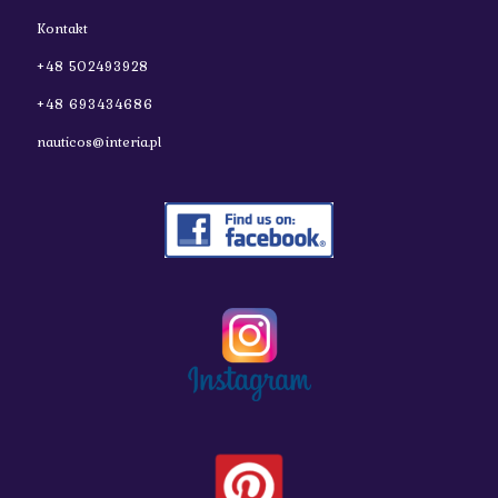
Kontakt
+48 502493928
+48 693434686
nauticos@interia.pl