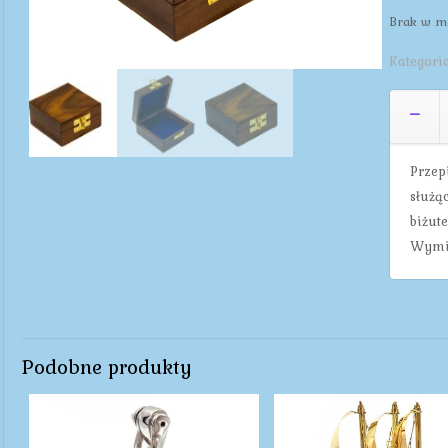
Brak w m
Kategori
Przep
służą
biżute
Wymia
Podobne produkty