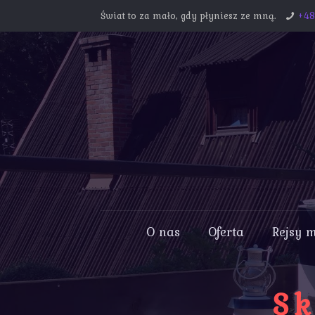
Świat to za mało, gdy płyniesz ze mną.
+4
O nas
Oferta
Rejsy 
Sk