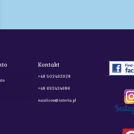
nto
Kontakt
+48 502493928
nto
+48 693434686
nauticos@interia.pl