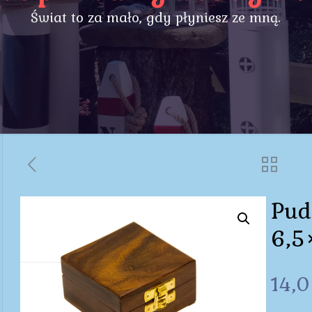
Świat to za mało, gdy płyniesz ze mną.
Pud
6,5
14,