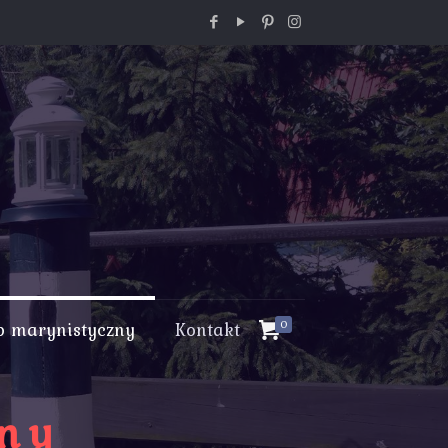
p marynistyczny
Kontakt
0
zny