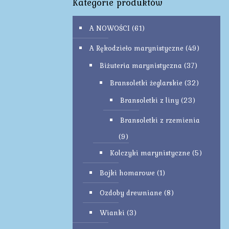
Kategorie produktów
A NOWOŚCI
(61)
A Rękodzieło marynistyczne
(49)
Biżuteria marynistyczna
(37)
Bransoletki żeglarskie
(32)
Bransoletki z liny
(23)
Bransoletki z rzemienia
(9)
Kolczyki marynistyczne
(5)
Bojki homarowe
(1)
Ozdoby drewniane
(8)
Wianki
(3)