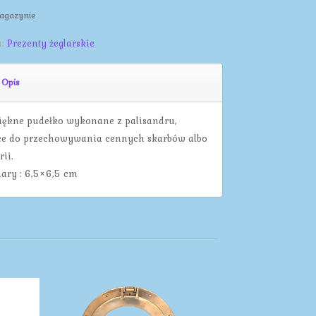
agazynie
a:
Prezenty żeglarskie
Opis
iękne pudełko wykonane z palisandru,
ce do przechowywania cennych skarbów albo
rii.
ry : 6,5×6,5 cm