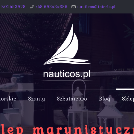
8 502493928
+48 693434686
nauticos@interia.pl
morskie
Szanty
Szkutnictwo
Blog
Skle
lep marynistyc