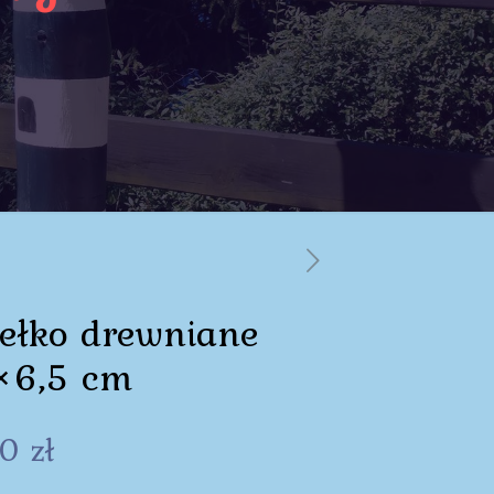
ełko drewniane
×6,5 cm
00
zł