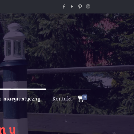
p marynistyczny
Kontakt
0
zny