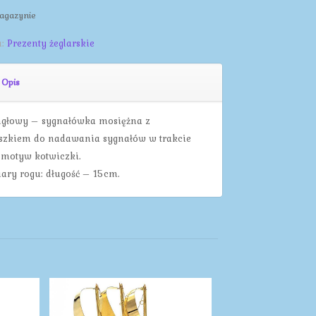
agazynie
a:
Prezenty żeglarskie
Opis
głowy – sygnałówka mosiężna z
szkiem do nadawania sygnałów w trakcie
 motyw kotwiczki.
ry rogu: długość – 15cm.