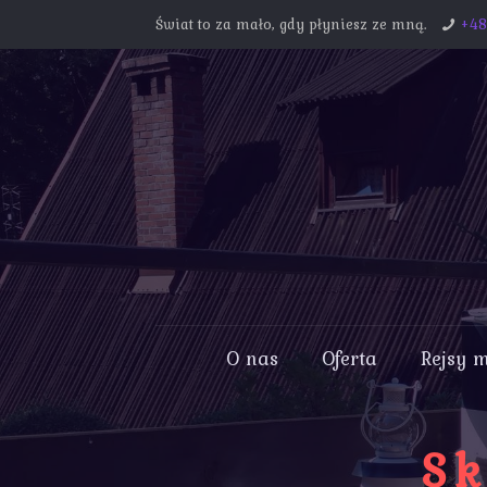
Świat to za mało, gdy płyniesz ze mną.
+4
O nas
Oferta
Rejsy 
Sk