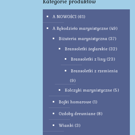
Kategorie produktów
A NOWOŚCI
(61)
A Rękodzieło marynistyczne
(49)
Biżuteria marynistyczna
(37)
Bransoletki żeglarskie
(32)
Bransoletki z liny
(23)
Bransoletki z rzemienia
(9)
Kolczyki marynistyczne
(5)
Bojki homarowe
(1)
Ozdoby drewniane
(8)
Wianki
(3)