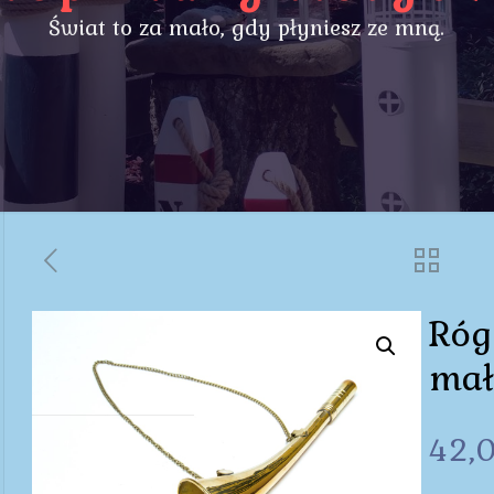
Świat to za mało, gdy płyniesz ze mną.
Róg
mał
42,