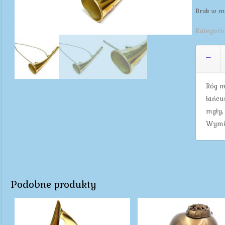
Brak w m
Kategori
Róg m
łańcu
mgły,
Wymia
Podobne produkty