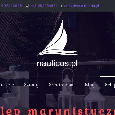
8 502493928
+48 693434686
nauticos@interia.pl
morskie
Szanty
Szkutnictwo
Blog
Skle
lep marynistyc