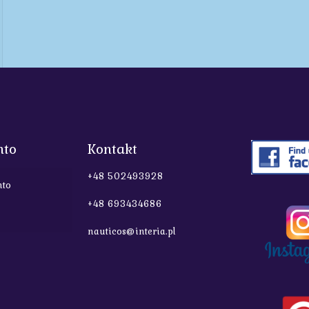
nto
Kontakt
+48 502493928
nto
+48 693434686
nauticos@interia.pl