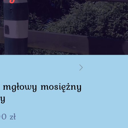
 mgłowy mosiężny
y
00
zł